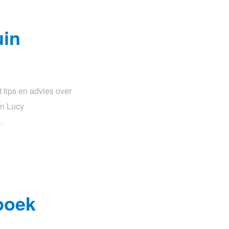
uin
 tips en advies over
an Lucy
…
boek