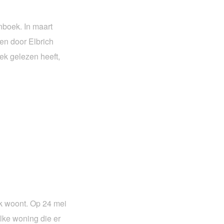
nboek. In maart
ven door Elbrich
ek gelezen heeft,
ok woont. Op 24 mei
elke woning die er