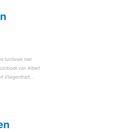
en
uwe tuinboek met
tuinboek van Albert
ert Vliegenthart…
en