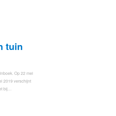
n tuin
tuinboek. Op 22 mei
i 2019 verschijnt
t bij…