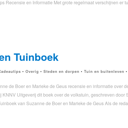
 Recensie en Informatie Met grote regelmaat verschijnen er t
len Tuinboek
Cadeautips
•
Overig
•
Steden en dorpen
•
Tuin en buitenleven
ne de Boer en Marieke de Geus recensie en informatie over de
bij KNNV Uitgeverij dit boek over de volkstuin, geschreven doo
Tuinboek van Suzanne de Boer en Marieke de Geus Als de reda