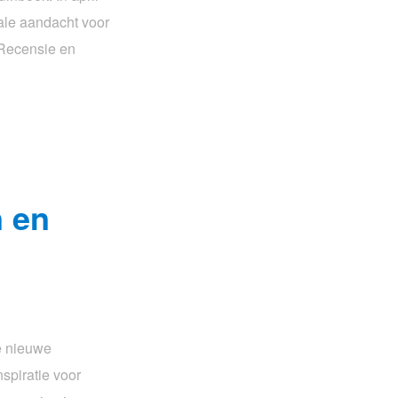
iale aandacht voor
 Recensie en
 en
e nieuwe
spiratie voor