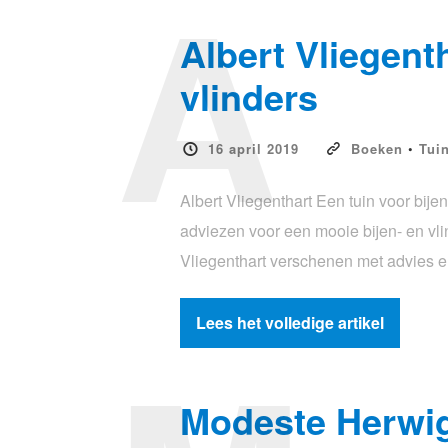
A
Albert Vliegent
vlinders
16 april 2019
Boeken
•
Tui
Albert Vliegenthart Een tuin voor bije
adviezen voor een mooie bijen- en vli
Vliegenthart verschenen met advies en
Lees het volledige artikel
Modeste Herwig