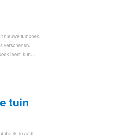
it nieuwe tuinboek.
js verschenen.
boek leest, kun…
e tuin
inboek. In april