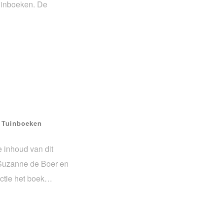
uinboeken. De
•
Tuinboeken
 inhoud van dit
r Suzanne de Boer en
ctie het boek…