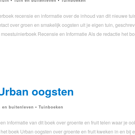
Tuin
•
Tuin en buitenleven
•
Tuinboeken
rboek recensie en informatie over de inhoud van dit nieuwe tui
ontact over groen en smakelijk oogsten uit je eigen tuin, geschre
oestuinierboek Recensie en Informatie Als de redactie het bo
 Urban oogsten
n en buitenleven
•
Tuinboeken
en informatie van dit boek over groente en fruit telen waar je o
 het boek Urban oogsten over groente en fruit kweken in en bij 