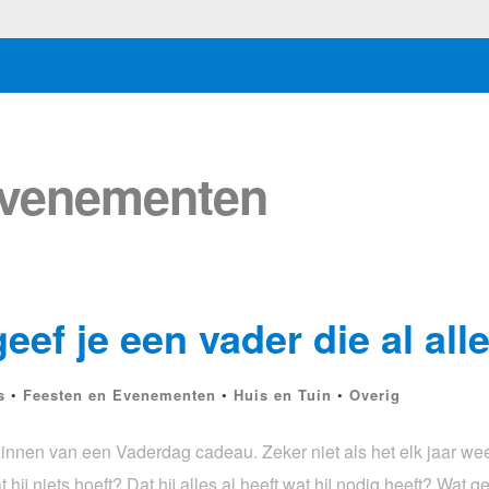
Evenementen
eef je een vader die al all
s
•
Feesten en Evenementen
•
Huis en Tuin
•
Overig
rzinnen van een Vaderdag cadeau. Zeker niet als het elk jaar wee
at hij niets hoeft? Dat hij alles al heeft wat hij nodig heeft? Wat g