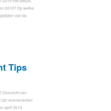
en 2019 met datum,
urzen 2019? Op welke
gstijden van de
t Tips
? Overzicht van
t zijn evenementen
n april 2019