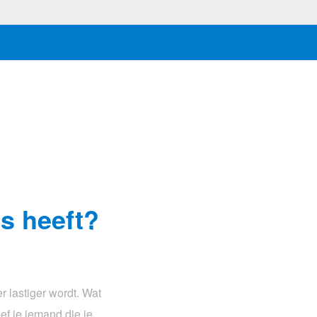
es heeft?
r lastiger wordt. Wat
eef je iemand die je