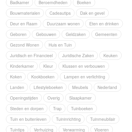
Badkamer
Beroemdheden
Boeken
Bouwmaterialen
Cadeautips
Dak en gevel
Deur en Raam
Duurzaam wonen
Eten en drinken
Geboren
Gebouwen
Geldzaken
Gemeenten
Gezond Wonen
Huis en Tuin
Juridisch en Financieel
Juridische Zaken
Keuken
Kinderkamer
Kleur
Klussen en verbouwen
Koken
Kookboeken
Lampen en verlichting
Landen
Lifestyleboeken
Meubels
Nederland
Openingstijden
Overig
Slaapkamer
Steden en dorpen
Trap
Tuinboeken
Tuin en buitenleven
Tuininrichting
Tuinmeubilair
Tuintips
Verhuizing
Verwarming
Vloeren