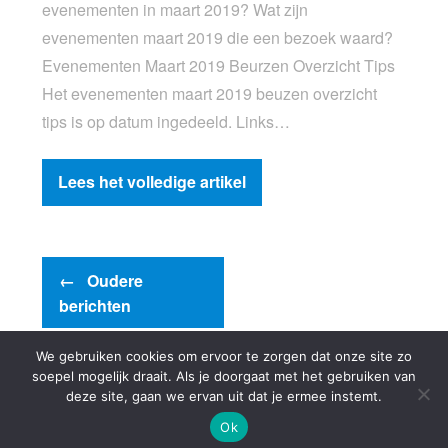
evenementen in maart 2019? Wat zijn
evenementen maart 2019 die een bezoek waard?
Evenementen Maart 2019 Beurzen Overzicht Tips
Het evenementen maart 2019 beuzen overzicht
tips is op datum ingedeeld. Links…
Lees het volledige artikel
←
Oudere
berichten
We gebruiken cookies om ervoor te zorgen dat onze site zo
soepel mogelijk draait. Als je doorgaat met het gebruiken van
deze site, gaan we ervan uit dat je ermee instemt.
© 2000-2026 - Woonwebsite.nl -
Privacyverklaring
Ok