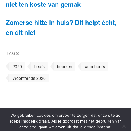
niet ten koste van gemak
Zomerse hitte in huis? Dit helpt écht,
en dit niet
TAGS
2020
beurs
beurzen
woonbeurs
Woontrends 2020
We gebruiken cookies om ervoor te zorgen dat onze site zo
soepel mogelijk draait. Als je doorgaat met het gebruiken van
deze site, gaan we ervan uit dat je ermee instemt.
© 2000-2026 - Woonwebsite.nl -
Privacyverklaring