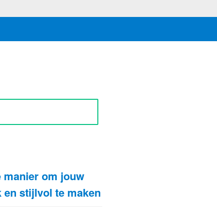
N
é manier om jouw
k en stijlvol te maken