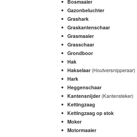
Bosmaaier
Gazonbeluchter
Grashark
Graskantenschaar
Grasmaaier
Grasschaar
Grondboor
Hak
Hakselaar
(Houtversnipperaar)
Hark
Heggenschaar
Kantensnijder
(Kantensteker)
Kettingzaag
Kettingzaag op stok
Moker
Motormaaier