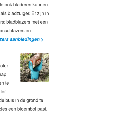
 de ook bladeren kunnen
ls bladzuiger. Er zijn in
ers: bladblazers met een
 accublazers en
zers aanbiedingen >
oter
hap
en te
ter
de buis in de grond te
cies een bloembol past.