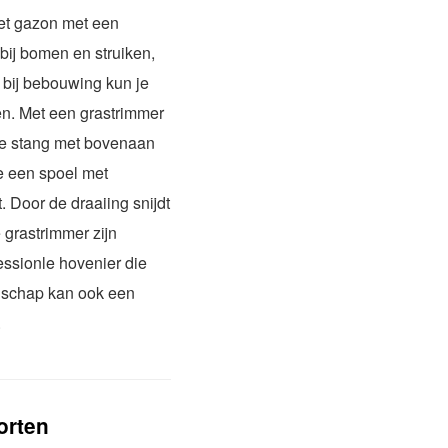
et gazon met een
ij bomen en struiken,
 bij bebouwing kun je
n. Met een grastrimmer
nge stang met bovenaan
e een spoel met
. Door de draaiing snijdt
 grastrimmer zijn
essionle hovenier die
edschap kan ook een
.
orten