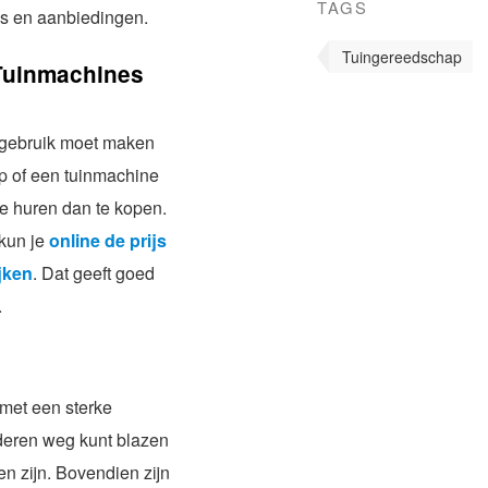
TAGS
ies en aanbiedingen.
Tuingereedschap
Tuinmachines
in gebruik moet maken
p of een tuinmachine
te huren dan te kopen.
 kun je
online de prijs
jken
. Dat geeft goed
.
 met een sterke
deren weg kunt blazen
en zijn. Bovendien zijn