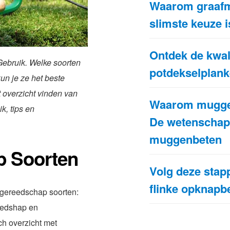
Waarom graafm
slimste keuze i
Ontdek de kwali
Gebruik. Welke soorten
potdekselplank
un je ze het beste
 overzicht vinden van
Waarom muggen 
k, tips en
De wetenschap
muggenbeten
p Soorten
Volg deze stap
flinke opknapb
uingereedschap soorten:
eedshap en
ch overzicht met