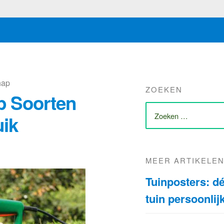
hap
ZOEKEN
p Soorten
ZOEK
NAAR:
uik
MEER ARTIKELE
Tuinposters: d
tuin persoonlij