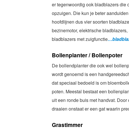
er tegenwoordig ook bladblazers die
opzuigen. Die kun je beter aanduiden a
hoofdlijnen dus vier soorten bladblaz
bezinemotor, elektrische bladblazers,
bladblazers met zuigfunctie
…bladbla
Bollenplanter / Bollenpoter
De bollendplanter die ook wel bollenp
wordt genoemd is een handgereedsc
dat speciaal bedoeld is om bloemboll
poten. Meestal bestaat een bollenplan
uit een ronde buis met handvat. Door 
draaien onstaat er een gat waarin pre
Grastimmer