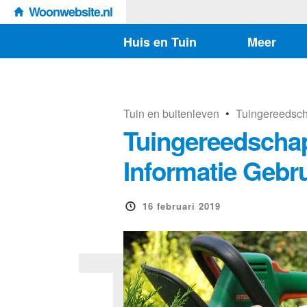
Woonwebsite.nl
Huis en Tuin
Meer
Tuin en buitenleven
•
Tuingereedsc
Tuingereedscha
Informatie Gebr
T
16 februari 2019