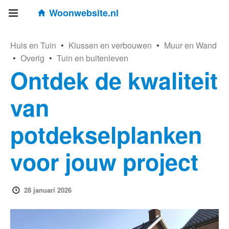
Woonwebsite.nl
Huis en Tuin
•
Klussen en verbouwen
•
Muur en Wand
•
Overig
•
Tuin en buitenleven
Ontdek de kwaliteit
van
potdekselplanken
voor jouw project
28 januari 2026