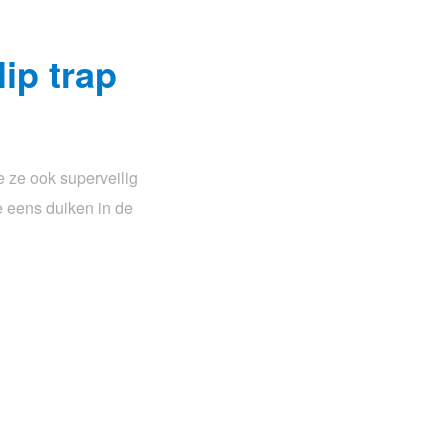
lip trap
je ze ook superveilig
e eens duiken in de