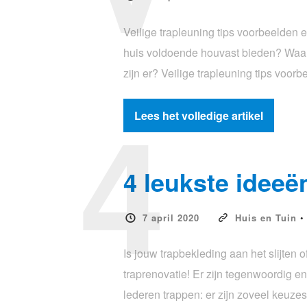
Veilige trapleuning tips voorbeelden e
huis voldoende houvast bieden? Waara
zijn er? Veilige trapleuning tips vo
4
Lees het volledige artikel
4 leukste ideeë
7 april 2020
Huis en Tuin
Is jouw trapbekleding aan het slijten o
traprenovatie! Er zijn tegenwoordig e
lederen trappen: er zijn zoveel keuze