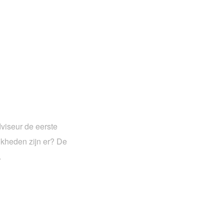
dviseur de eerste
jkheden zijn er? De
…