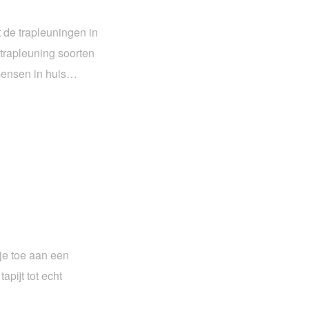
t de trapleuningen in
trapleuning soorten
 mensen in huis…
 je toe aan een
pijt tot echt