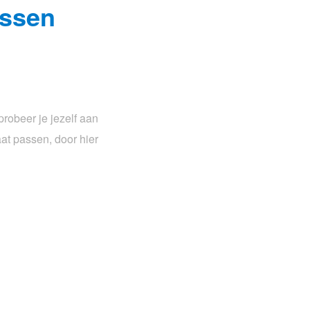
assen
probeer je jezelf aan
aat passen, door hier