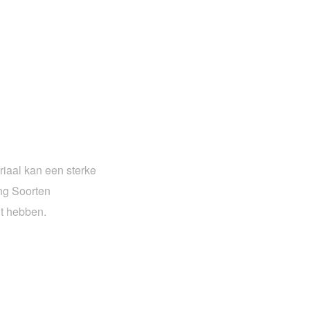
riaal kan een sterke
ing Soorten
lt hebben.