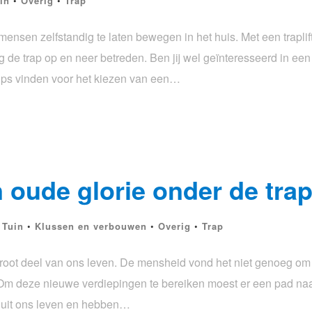
in
•
Overig
•
Trap
m mensen zelfstandig te laten bewegen in het huis. Met een trapl
de trap op en neer betreden. Ben jij wel geïnteresseerd in een tr
tips vinden voor het kiezen van een…
 oude glorie onder de tra
 Tuin
•
Klussen en verbouwen
•
Overig
•
Trap
groot deel van ons leven. De mensheid vond het niet genoeg om
. Om deze nieuwe verdiepingen te bereiken moest er een pad n
n uit ons leven en hebben…