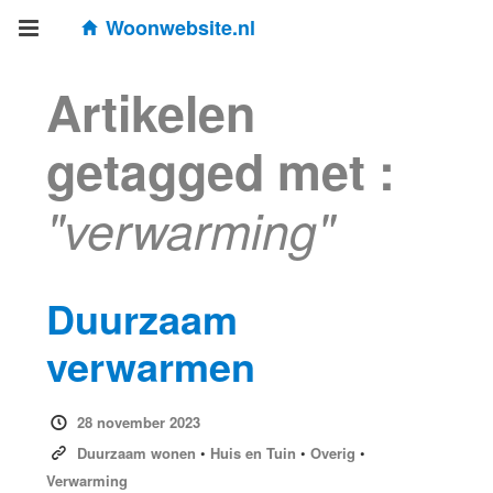
Woonwebsite.nl
Artikelen
getagged met :
"verwarming"
Duurzaam
verwarmen
28 november 2023
Duurzaam wonen
•
Huis en Tuin
•
Overig
•
Verwarming