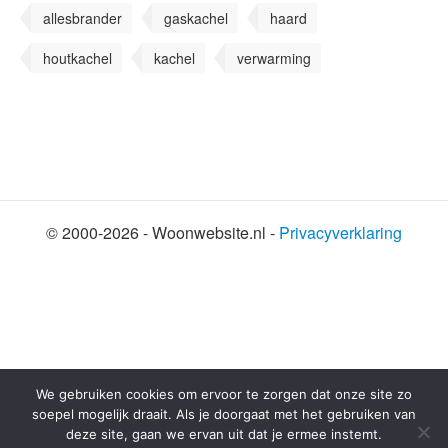
allesbrander
gaskachel
haard
houtkachel
kachel
verwarming
© 2000-2026 - Woonwebsite.nl -
Privacyverklaring
SHARE THIS SELECTION
Tweet
We gebruiken cookies om ervoor te zorgen dat onze site zo
soepel mogelijk draait. Als je doorgaat met het gebruiken van
deze site, gaan we ervan uit dat je ermee instemt.