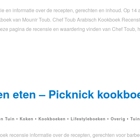
 en informatie over de recepten, gerechten en inhoud. Op 14 ap
kboek van Mounir Toub. Chef Toub Arabisch Kookboek Recensie
p deze pagina de recensie en waardering vinden van Chef Toub, 
en eten – Picknick kookbo
en Tuin
•
Koken
•
Kookboeken
•
Lifestyleboeken
•
Overig
•
Tuin
oek recensie informatie over de recepten, gerechten voor barbe