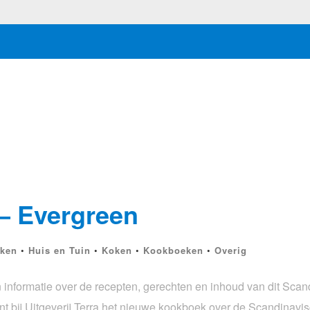
 – Evergreen
nken
•
Huis en Tuin
•
Koken
•
Kookboeken
•
Overig
 informatie over de recepten, gerechten en inhoud van dit Sca
jnt bij Uitgeverij Terra het nieuwe kookboek over de Scandinav