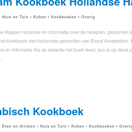
am Kookboek Hollandse 
•
Huis en Tuin
•
Koken
•
Kookboeken
•
Overig
Happen recensie en informatie over de recepten, gerechten en
s het kookboek met Hollandse gerechten van Blond Amsterdam
n Informatie Als de redactie het boek leest, kun je op deze 
e…
abisch Kookboek
•
Eten en drinken
•
Huis en Tuin
•
Koken
•
Kookboeken
•
Overi