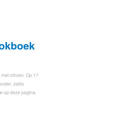
ookboek
met citroen. Op 17
euder. Jadis
je op deze pagina