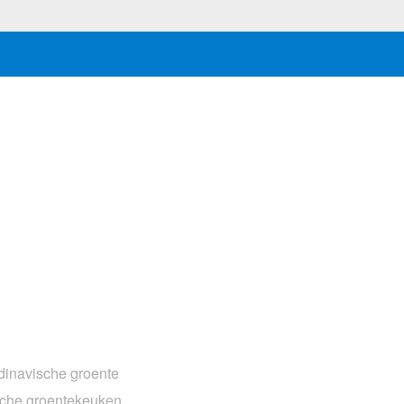
ndinavische groente
ische groentekeuken