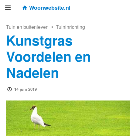
Woonwebsite.nl
Tuin en buitenleven
•
Tuininrichting
Kunstgras
Voordelen en
Nadelen
14 juni 2019