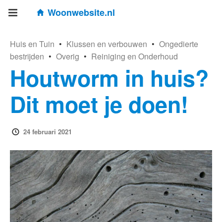
Woonwebsite.nl
Huis en Tuin
•
Klussen en verbouwen
•
Ongedierte
bestrijden
•
Overig
•
Reiniging en Onderhoud
Houtworm in huis?
Dit moet je doen!
24 februari 2021