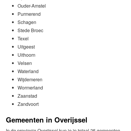
Ouder-Amstel
Purmerend
Schagen
Stede Broec
Texel
Uitgeest
Uithoorn
Velsen
Waterland
Wijdemeren
Wormerland
Zaanstad
Zandvoort
Gemeenten in Overijssel
In de provincie Overijssel kun je in totaal 25 gemeenten