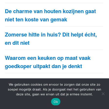
De charme van houten kozijnen gaat
niet ten koste van gemak
Zomerse hitte in huis? Dit helpt écht,
en dit niet
Waarom een keuken op maat vaak
goedkoper uitpakt dan je denkt
TAGS
We gebruiken cookies om ervoor te zorgen dat onze site zo
soepel mogelijk draait. Als je doorgaat met het gebruiken van
gemeente
hoofdstad
Nederland
deze site, gaan we ervan uit dat je ermee instemt.
Ok
provincie