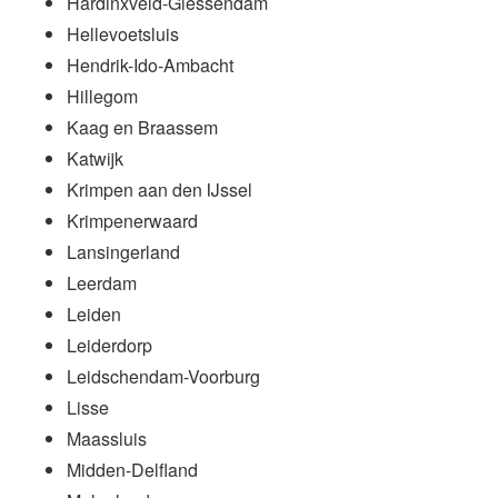
Hardinxveld-Giessendam
Hellevoetsluis
Hendrik-Ido-Ambacht
Hillegom
Kaag en Braassem
Katwijk
Krimpen aan den IJssel
Krimpenerwaard
Lansingerland
Leerdam
Leiden
Leiderdorp
Leidschendam-Voorburg
Lisse
Maassluis
Midden-Delfland