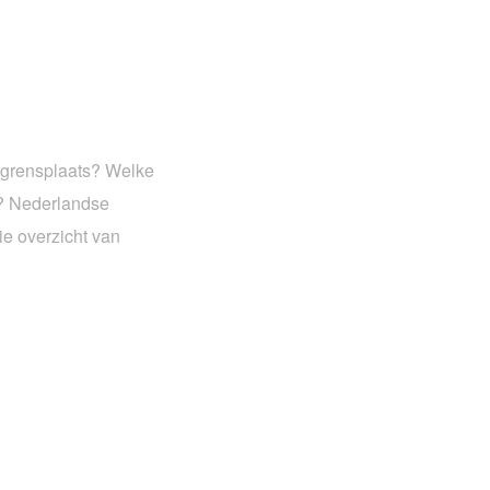
n grensplaats? Welke
d? Nederlandse
ie overzicht van