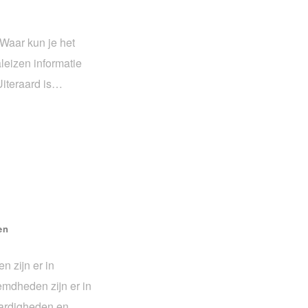
 Waar kun je het
leizen informatie
Uiteraard is…
en
 zijn er in
mdheden zijn er in
aardigheden en