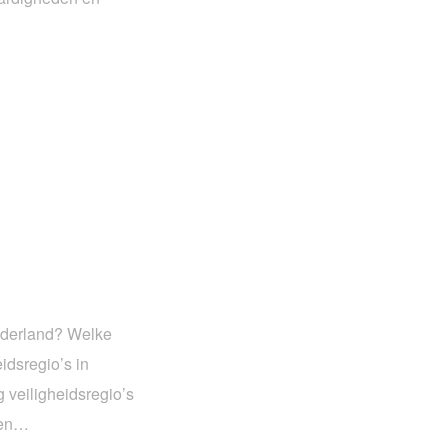
Nederland? Welke
idsregio’s in
 veiligheidsregio’s
ten…