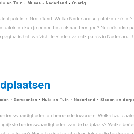
uis en Tuin
•
Musea
•
Nederland
•
Overig
icht paleis in Nederland. Welke Nederlandse paleizen zijn er?
 de paleis en kun je er een bezoek aan brengen? Nederlandse pa
 pagina is het overzicht te vinden van elk paleis in Nederland. 
dplaatsen
eden
•
Gemeenten
•
Huis en Tuin
•
Nederland
•
Steden en dorp
bezienswaardigheden en beroemde inwoners. Welke badplaatsen
langrijkste bezienswaardigheden van de badplaats? Welke beroe
 of overleden? Nederlandse badplaatsen informatie beziensw