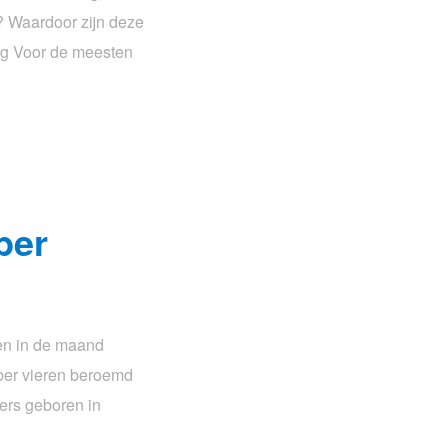
? Waardoor zijn deze
g Voor de meesten
ber
en in de maand
ber vieren beroemd
ers geboren in