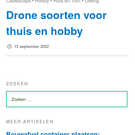
Cadeautips
•
Hobby
•
Huis en Tuin
•
Overig
Drone soorten voor
thuis en hobby
15 september 2022
ZOEKEN
ZOEK
NAAR:
MEER ARTIKELEN
Bouwafval container plaatsen: