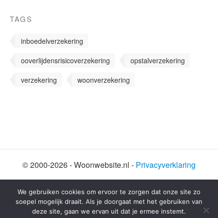
TAGS
inboedelverzekering
ooverlijdensrisicoverzekering
opstalverzekering
verzekering
woonverzekering
© 2000-2026 - Woonwebsite.nl -
Privacyverklaring
We gebruiken cookies om ervoor te zorgen dat onze site zo
SHARE THIS SELECTION
soepel mogelijk draait. Als je doorgaat met het gebruiken van
deze site, gaan we ervan uit dat je ermee instemt.
Tweet