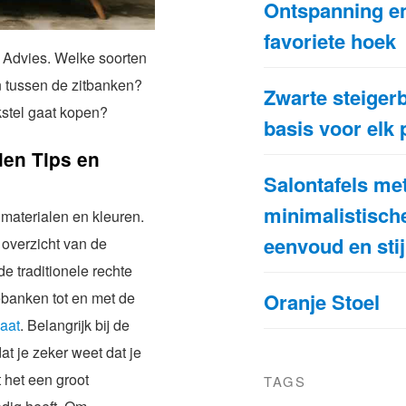
Ontspanning en
favoriete hoek
 Advies. Welke soorten
en tussen de zitbanken?
Zwarte steigerb
kstel gaat kopen?
basis voor elk 
en Tips en
Salontafels me
minimalistische
 materialen en kleuren.
eenvoud en stij
 overzicht van de
e traditionele rechte
ebanken tot en met de
Oranje Stoel
aat
. Belangrijk bij de
t je zeker weet dat je
 het een groot
TAGS