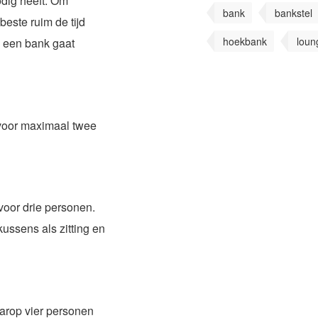
odig heeft. Om
bank
bankstel
beste ruim de tijd
hoekbank
loun
e een bank gaat
s voor maximaal twee
voor drie personen.
ussens als zitting en
aarop vier personen