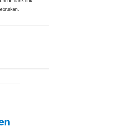
 kunt de bank ook
gebruiken.
en