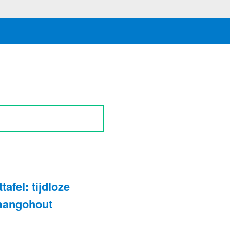
N
afel: tijdloze
 mangohout