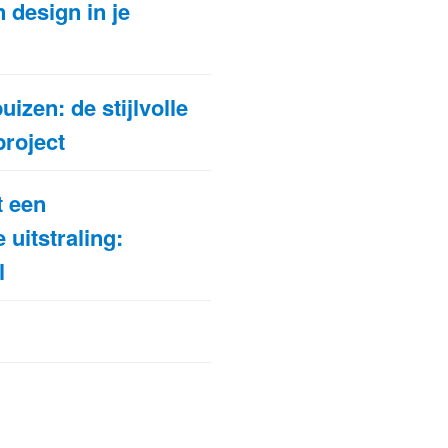
 design in je
uizen: de stijlvolle
project
t een
 uitstraling:
l