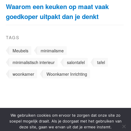
Waarom een keuken op maat vaak
goedkoper uitpakt dan je denkt
TAGS
Meubels
minimalisme
minimalistisch interieur
salontafel
tafel
woonkamer
Woonkamer Inrichting
We gebruiken cookies om ervoor te zorgen dat onze site zo
soepel mogelijk draait. Als je doorgaat met het gebruiken van
© 2000-2026 - Woonwebsite.nl -
Privacyverklaring
deze site, gaan we ervan uit dat je ermee instemt.