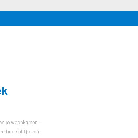
ek
 van je woonkamer –
r hoe richt je zo’n