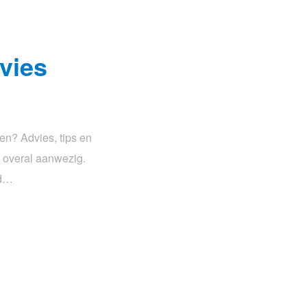
vies
en? Advies, tips en
te overal aanwezig.
nd…