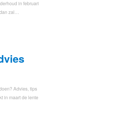
derhoud in februari
, dan zal…
dvies
doen? Advies, tips
t in maart de lente