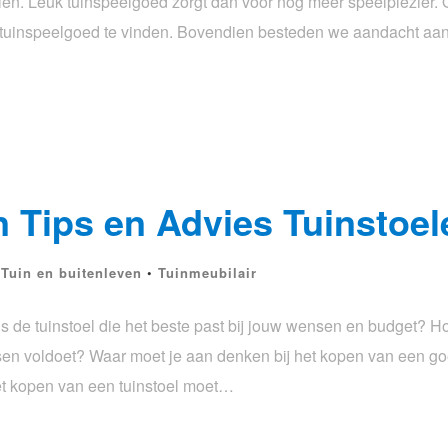
len. Leuk tuinspeelgoed zorgt dan voor nog meer speelplezier. 
uk tuinspeelgoed te vinden. Bovendien besteden we aandacht aan
 Tips en Advies Tuinstoel
•
Tuin en buitenleven
•
Tuinmeubilair
s de tuinstoel die het beste past bij jouw wensen en budget? H
isen voldoet? Waar moet je aan denken bij het kopen van een go
et kopen van een tuinstoel moet…