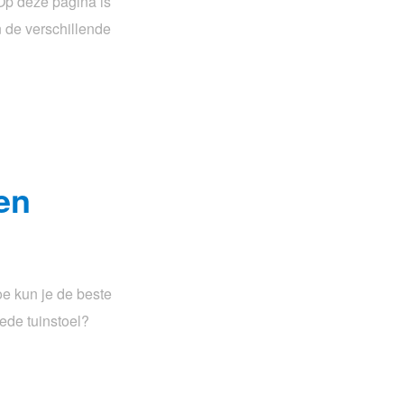
Op deze pagina is
 de verschillende
en
oe kun je de beste
ede tuinstoel?