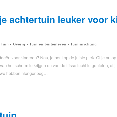
e achtertuin leuker voor 
 Tuin
•
Overig
•
Tuin en buitenleven
•
Tuininrichting
deeën voor kinderen? Nou, je bent op de juiste plek. Of je nu op
n het scherm te krijgen en van de frisse lucht te genieten, of 
n, we hebben hier genoeg…
tuin