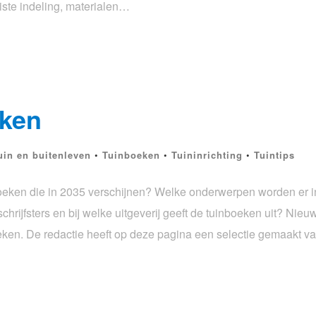
uiste indeling, materialen…
eken
uin en buitenleven
•
Tuinboeken
•
Tuininrichting
•
Tuintips
boeken die in 2035 verschijnen? Welke onderwerpen worden er 
chrijfsters en bij welke uitgeverij geeft de tuinboeken uit? Nie
oeken. De redactie heeft op deze pagina een selectie gemaakt 