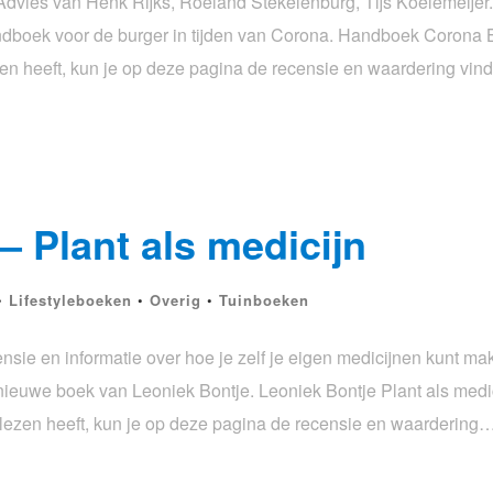
vies van Henk Rijks, Roeland Stekelenburg, Tijs Koelemeijer
andboek voor de burger in tijden van Corona. Handboek Corona 
zen heeft, kun je op deze pagina de recensie en waardering vi
– Plant als medicijn
•
Lifestyleboeken
•
Overig
•
Tuinboeken
ensie en informatie over hoe je zelf je eigen medicijnen kunt m
dit nieuwe boek van Leoniek Bontje. Leoniek Bontje Plant als med
gelezen heeft, kun je op deze pagina de recensie en waardering