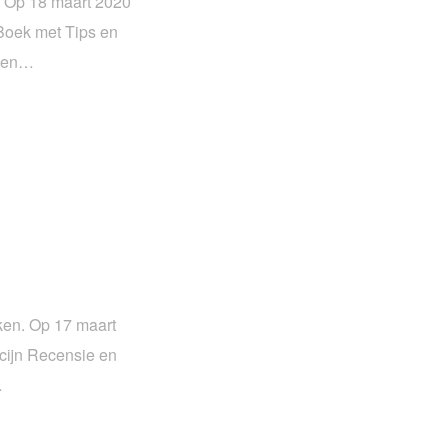
. Op 18 maart 2020
Boek met Tips en
nden…
aken. Op 17 maart
icijn Recensie en
…