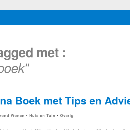
tagged met :
boek"
a Boek met Tips en Advi
zond Wonen
•
Huis en Tuin
•
Overig