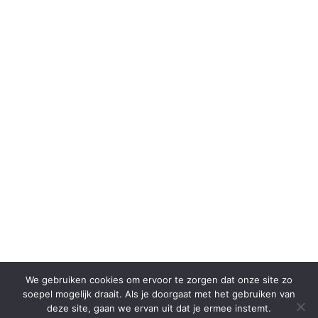
SHARE THIS SELECTION
Tweet
We gebruiken cookies om ervoor te zorgen dat onze site zo
soepel mogelijk draait. Als je doorgaat met het gebruiken van
deze site, gaan we ervan uit dat je ermee instemt.