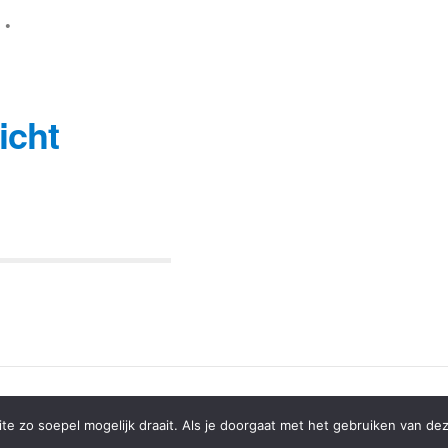
l
•
icht
© 2000-2026 - Woonwebsite.nl -
Privacyverklaring
e zo soepel mogelijk draait. Als je doorgaat met het gebruiken van dez