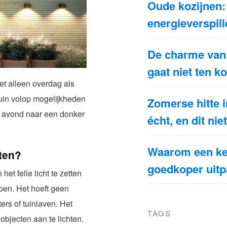
Oude kozijnen: 
energieverspille
De charme van 
gaat niet ten 
iet alleen overdag als
 tuin volop mogelijkheden
Zomerse hitte i
e avond naar een donker
écht, en dit nie
Waarom een ke
iten?
goedkoper uitp
het felle licht te zetten
bben. Het hoeft geen
ers of tuinlaven. Het
TAGS
objecten aan te lichten.