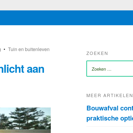
g
•
Tuin en buitenleven
ZOEKEN
ZOEK
licht aan
NAAR:
MEER ARTIKELE
Bouwafval cont
praktische opti