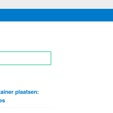
N
ainer plaatsen:
es