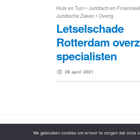
Huis en Tuin
•
Juridisch en Financiee
Juridische Zaken
•
Overig
Letselschade
Rotterdam overz
specialisten
28 april 2021
We gebruiken cookies om ervoor te zorgen dat onze sit