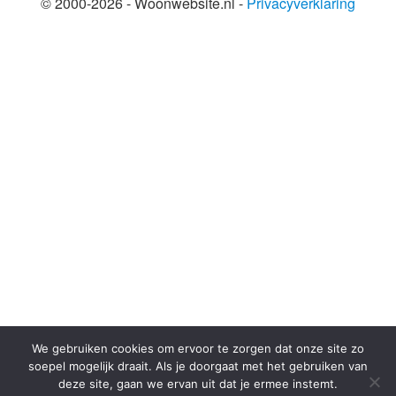
© 2000-2026 - Woonwebsite.nl -
Privacyverklaring
SHARE THIS SELECTION
Tweet
We gebruiken cookies om ervoor te zorgen dat onze site zo
soepel mogelijk draait. Als je doorgaat met het gebruiken van
deze site, gaan we ervan uit dat je ermee instemt.