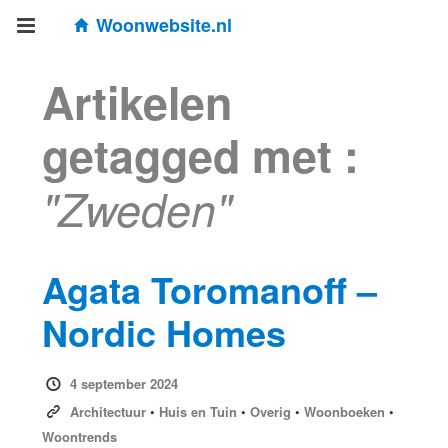
Woonwebsite.nl
Artikelen
getagged met :
"Zweden"
Agata Toromanoff –
Nordic Homes
4 september 2024
Architectuur
•
Huis en Tuin
•
Overig
•
Woonboeken
•
Woontrends