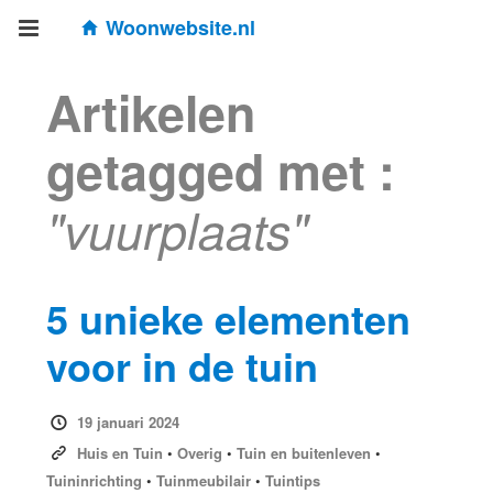
Woonwebsite.nl
Artikelen
getagged met :
"vuurplaats"
5 unieke elementen
voor in de tuin
19 januari 2024
Huis en Tuin
•
Overig
•
Tuin en buitenleven
•
Tuininrichting
•
Tuinmeubilair
•
Tuintips