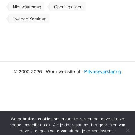
Nieuwjaarsdag
Openingstijden
Tweede Kerstdag
© 2000-2026 - Woonwebsite.nl -
Privacyverklaring
SHARE THIS SELECTION
Tweet
We gebruiken cookies om ervoor te zorgen dat onze site zo
soepel mogelijk draait. Als je doorgaat met het gebruiken van
deze site, gaan we ervan uit dat je ermee instemt.