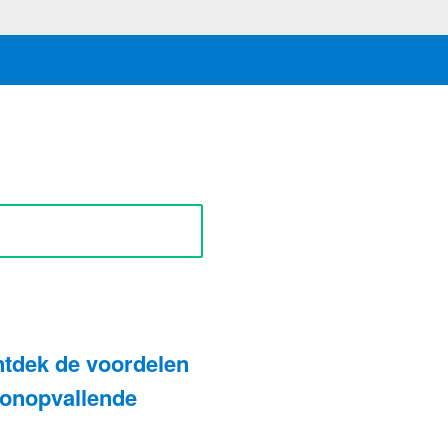
N
tdek de voordelen
 onopvallende