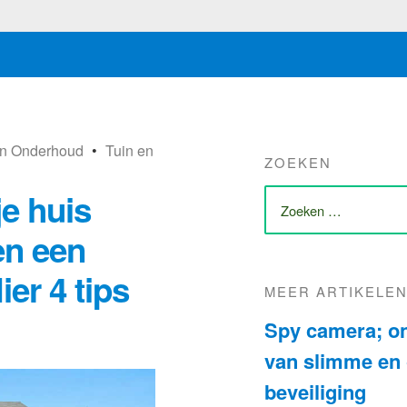
en Onderhoud
•
Tuin en
ZOEKEN
ZOEK
je huis
NAAR:
en een
er 4 tips
MEER ARTIKELE
Spy camera; on
van slimme en
beveiliging