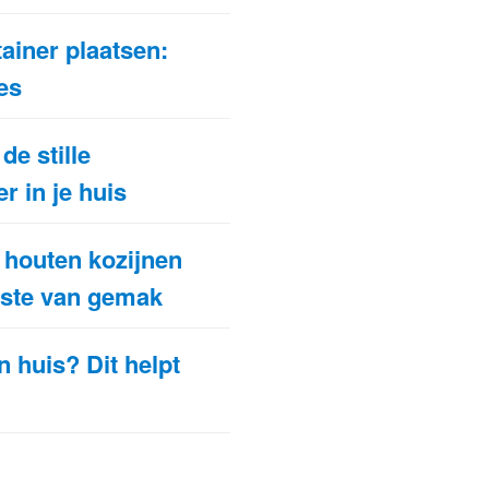
ainer plaatsen:
es
de stille
r in je huis
houten kozijnen
koste van gemak
n huis? Dit helpt
t