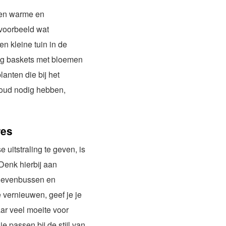
een warme en
jvoorbeeld wat
n kleine tuin in de
ing baskets met bloemen
lanten die bij het
oud nodig hebben,
res
 uitstraling te geven, is
Denk hierbij aan
ievenbussen en
e vernieuwen, geef je je
ar veel moeite voor
e passen bij de stijl van