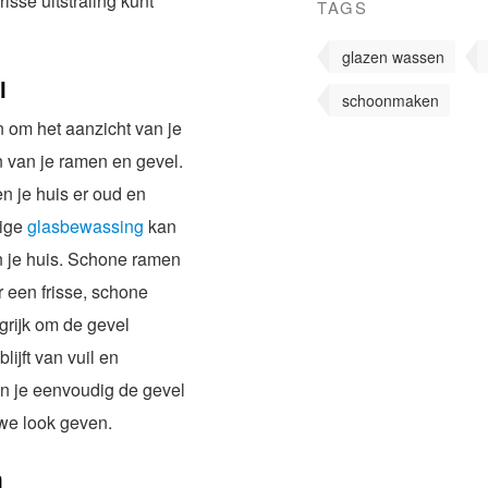
sse uitstraling kunt
TAGS
glazen wassen
l
schoonmaken
 om het aanzicht van je
en van je ramen en gevel.
n je huis er oud en
tige
glasbewassing
kan
n je huis. Schone ramen
r een frisse, schone
ngrijk om de gevel
lijft van vuil en
n je eenvoudig de gevel
we look geven.
n