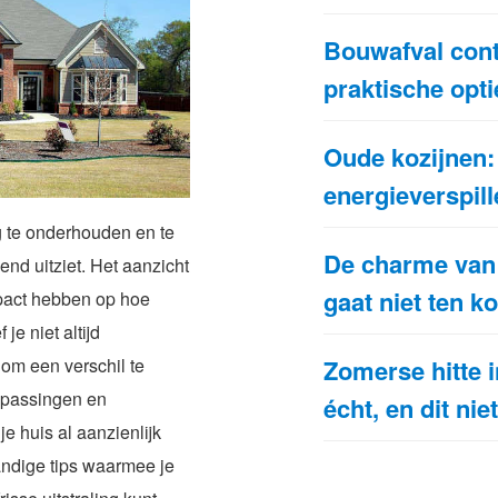
Bouwafval cont
praktische opti
Oude kozijnen: 
energieverspille
ig te onderhouden en te
De charme van 
end uitziet. Het aanzicht
gaat niet ten 
mpact hebben op hoe
je niet altijd
 om een verschil te
Zomerse hitte i
npassingen en
écht, en dit nie
je huis al aanzienlijk
handige tips waarmee je