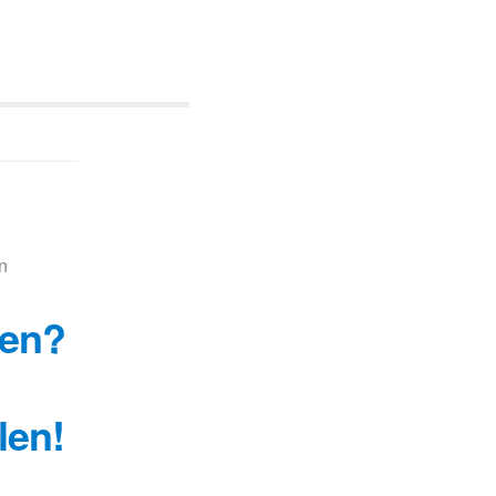
n
wen?
len!