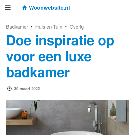
Woonwebsite.nl
Badkamer
•
Huis en Tuin
•
Overig
Doe inspiratie op
voor een luxe
badkamer
30 maart 2022