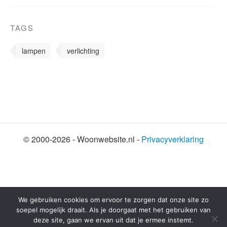
TAGS
lampen
verlichting
© 2000-2026 - Woonwebsite.nl -
Privacyverklaring
SHARE THIS SELECTION
Tweet
We gebruiken cookies om ervoor te zorgen dat onze site zo
soepel mogelijk draait. Als je doorgaat met het gebruiken van
deze site, gaan we ervan uit dat je ermee instemt.