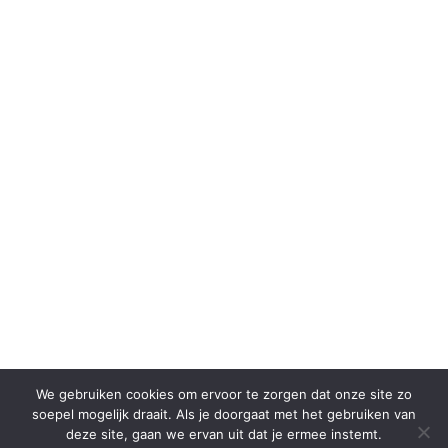
SHARE THIS SELECTION
Tweet
We gebruiken cookies om ervoor te zorgen dat onze site zo
soepel mogelijk draait. Als je doorgaat met het gebruiken van
deze site, gaan we ervan uit dat je ermee instemt.