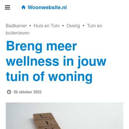
Woonwebsite.nl
Badkamer
•
Huis en Tuin
•
Overig
•
Tuin en
buitenleven
Breng meer
wellness in jouw
tuin of woning
26 oktober 2022