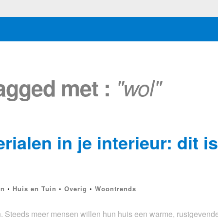
tagged met :
"wol"
ialen in je interieur: dit i
en
•
Huis en Tuin
•
Overig
•
Woontrends
 in. Steeds meer mensen willen hun huis een warme, rustgevend