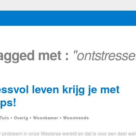
tagged met :
"ontstresse
ssvol leven krijg je met
ips!
Tuin
•
Overig
•
Woonkamer
•
Woontrends
r probleem in onze Westerse wereld en dat is voor een deel wel