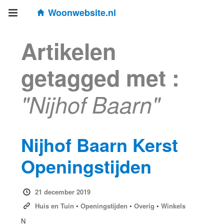
Woonwebsite.nl
Artikelen
getagged met :
"Nijhof Baarn"
Nijhof Baarn Kerst
Openingstijden
21 december 2019
Huis en Tuin
•
Openingstijden
•
Overig
•
Winkels
N