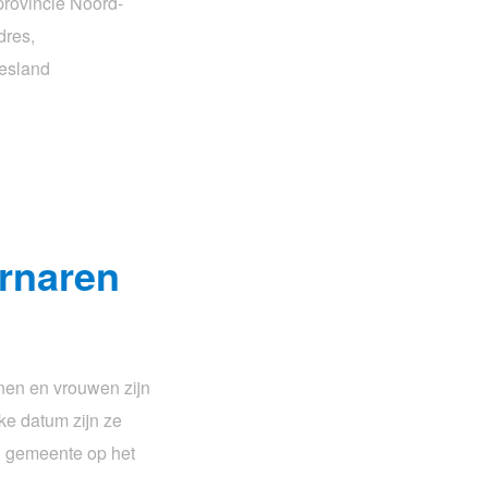
provincie Noord-
dres,
iesland
rnaren
en en vrouwen zijn
e datum zijn ze
n gemeente op het