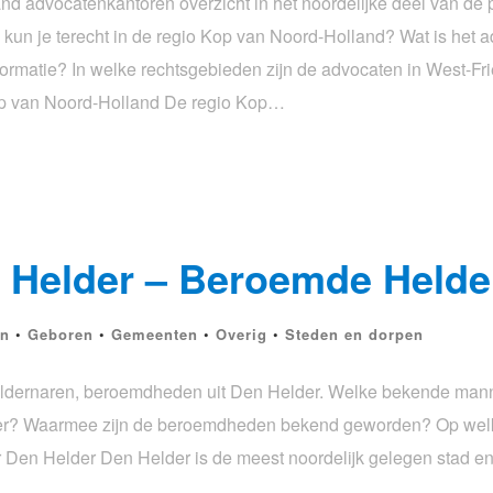
d advocatenkantoren overzicht in het noordelijke deel van de 
kun je terecht in de regio Kop van Noord-Holland? Wat is het a
ormatie? In welke rechtsgebieden zijn de advocaten in West-Fr
op van Noord-Holland De regio Kop…
 Helder – Beroemde Helde
n
•
Geboren
•
Gemeenten
•
Overig
•
Steden en dorpen
dernaren, beroemdheden uit Den Helder. Welke bekende mann
der? Waarmee zijn de beroemdheden bekend geworden? Op welk
r Den Helder Den Helder is de meest noordelijk gelegen stad e