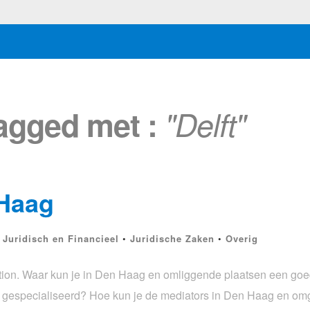
tagged met :
"Delft"
 Haag
•
Juridisch en Financieel
•
Juridische Zaken
•
Overig
ion. Waar kun je in Den Haag en omliggende plaatsen een goe
or gespecialiseerd? Hoe kun je de mediators in Den Haag en om